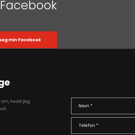
på Facebook
søg min Facebook ​
ge
e om, hvad jeg
ud.